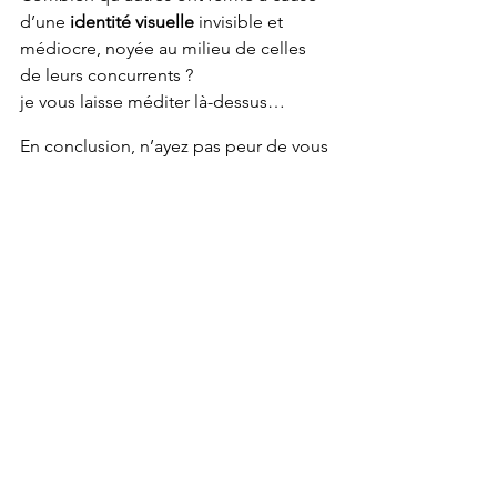
d’une
 identité visuelle
 invisible et 
médiocre, noyée au milieu de celles 
de leurs concurrents ? 
je vous laisse méditer là-dessus… 
En conclusion, n’ayez pas peur de vous 
payer les services d’un bon 
graphiste 
freelance
. Voyez votre communication 
visuelle comme un véritable 
investissement, qui vous rapportera sur 
le long terme. Vous aurez la satisfaction 
d’avoir une 
identité visuelle
 propre et 
efficace, et le bénéfice d’avoir des 
soucis en moins. Vous aurez le plaisir 
de savoir que vous n’exploitez pas le 
savoir-faire d’un travailleur honnête en 
le rémunérant à sa juste valeur, de la 
même manière que vous le 
souhaiteriez pour vous-même à travers 