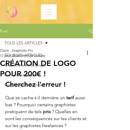
Post
TOUS LES ARTICLES
Claire - Graphiste Pro
TOUS LES ARTICLES
17 janv. 2024
4 min de lecture
CRÉATION DE LOGO
Graphisme et écologie
POUR 200€ !
Conseils et Astuces
Cherchez l’erreur ! 
Graphistes freelances
Que se cache-t-il dernière un
 tarif
 aussi 
bas ? Pourquoi certains graphistes 
pratiquent de tels 
prix
 ? Quelles en 
sont les conséquences sur les clients et 
sur les graphistes freelances ? 