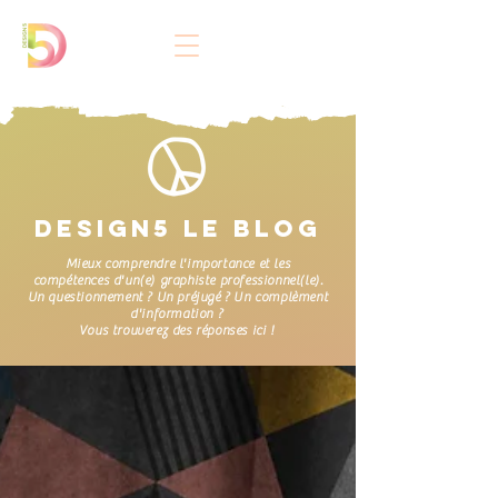
DESIGN5 LE BLOG
Mieux comprendre l'importance et les
compétences d'un(e) graphiste professionnel(le).
Un questionnement ? Un préjugé ? Un complèment
d'information ?
Vous trouverez des réponses ici !