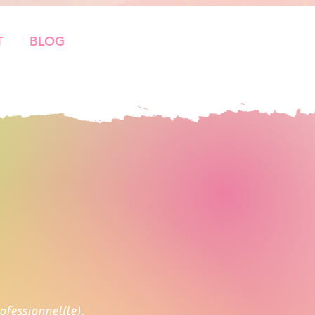
T
BLOG
fessionnel(le).