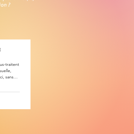
ion ?
E
us-traitent
uelle,
ci, sans