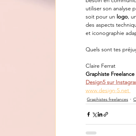
besoin en communicati
utiliser son analyse
soit pour un 
logo
, u
des aspects technique
et iconographie ada
Quels sont tes préjug
Claire Ferrat
Graphiste Freelance 
Design5 sur Instagr
www.design-5.net 
Graphistes freelances
C