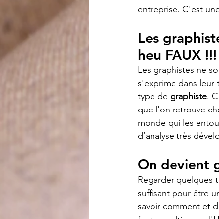
entreprise. C'est une
Les graphist
heu FAUX !!! 
Les graphistes ne son
s'exprime dans leur 
type de 
graphiste
. C
que l'on retrouve ch
monde qui les entoure
d’analyse très dével
On devient g
Regarder quelques tu
suffisant pour être u
savoir comment et dan