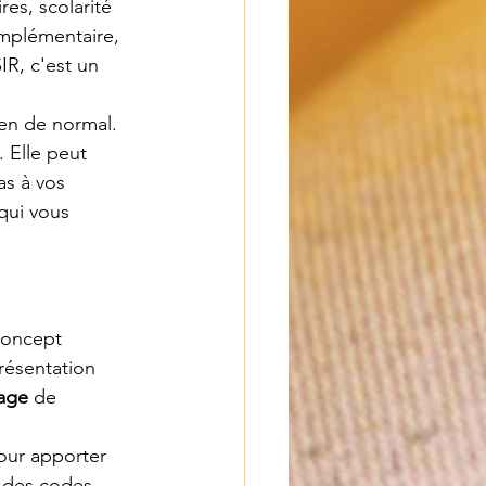
res, scolarité 
omplémentaire, 
IR, c'est un 
ien de normal. 
. Elle peut 
s à vos 
qui vous 
concept 
résentation 
age
 de 
our apporter 
, des codes 