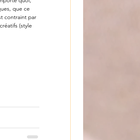
importe quoi, 
ques, que ce 
st contraint par 
éatifs (style 