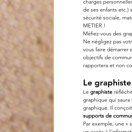
charges personnelles,
de ses enfants etc.) 
sécurité sociale, mat
METIER ! 
Méfiez-vous des graph
Ne négligez pas votr
vous faire démarrer
objectifs de communi
rapportera et non c
Le graphiste
Le 
graphiste
 réfléch
graphique qui saura 
graphique. Il conçoit
supports de commun
Par exemple, une « s
un accès à l'informat