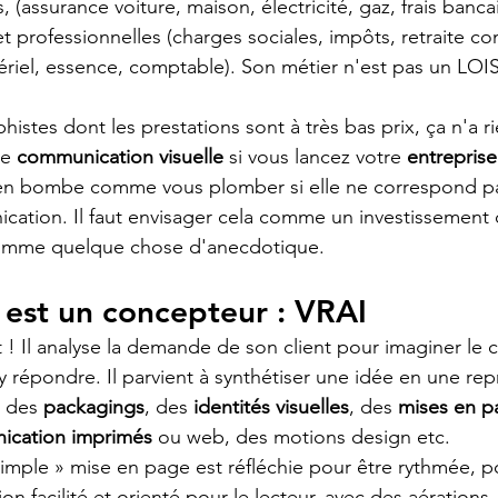
 (assurance voiture, maison, électricité, gaz, frais bancai
et professionnelles (charges sociales, impôts, retraite c
ériel, essence, comptable). Son métier n'est pas un LOIS
istes dont les prestations sont à très bas prix, ça n'a r
e 
communication visuelle
 si vous lancez votre
 entreprise
 en bombe comme vous plomber si elle ne correspond pa
cation. Il faut envisager cela comme un investissement 
omme quelque chose d'anecdotique. 
 est un concepteur : VRAI
it ! Il analyse la demande de son client pour imaginer le 
y répondre. Il parvient à synthétiser une idée en une rep
 des 
packagings
, des 
identités visuelles
, des 
mises en p
ication imprimés
 ou web, des motions design etc.
imple » mise en page est réfléchie pour être rythmée, p
ion facilité et orienté pour le lecteur, avec des aérations