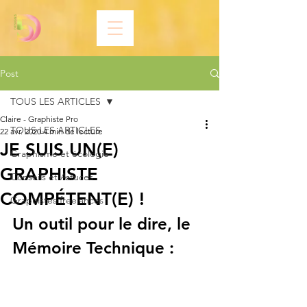
Post
TOUS LES ARTICLES
Claire - Graphiste Pro
TOUS LES ARTICLES
22 avr. 2020
4 min de lecture
JE SUIS UN(E)
Graphisme et écologie
GRAPHISTE
Conseils et Astuces
COMPÉTENT(E) !
Graphistes freelances
Un outil pour le dire, le 
Mémoire Technique :